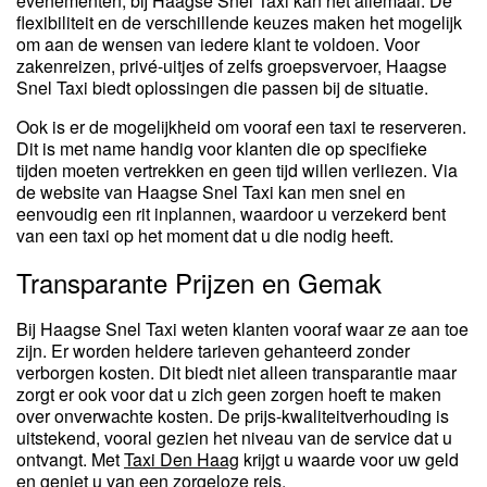
evenementen, bij Haagse Snel Taxi kan het allemaal. De
flexibiliteit en de verschillende keuzes maken het mogelijk
om aan de wensen van iedere klant te voldoen. Voor
zakenreizen, privé-uitjes of zelfs groepsvervoer, Haagse
Snel Taxi biedt oplossingen die passen bij de situatie.
Ook is er de mogelijkheid om vooraf een taxi te reserveren.
Dit is met name handig voor klanten die op specifieke
tijden moeten vertrekken en geen tijd willen verliezen. Via
de website van Haagse Snel Taxi kan men snel en
eenvoudig een rit inplannen, waardoor u verzekerd bent
van een taxi op het moment dat u die nodig heeft.
Transparante Prijzen en Gemak
Bij Haagse Snel Taxi weten klanten vooraf waar ze aan toe
zijn. Er worden heldere tarieven gehanteerd zonder
verborgen kosten. Dit biedt niet alleen transparantie maar
zorgt er ook voor dat u zich geen zorgen hoeft te maken
over onverwachte kosten. De prijs-kwaliteitverhouding is
uitstekend, vooral gezien het niveau van de service dat u
ontvangt. Met
Taxi Den Haag
krijgt u waarde voor uw geld
en geniet u van een zorgeloze reis.